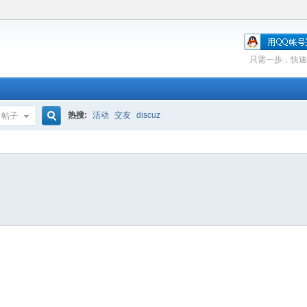
只需一步，快速
热搜:
活动
交友
discuz
帖子
搜
索