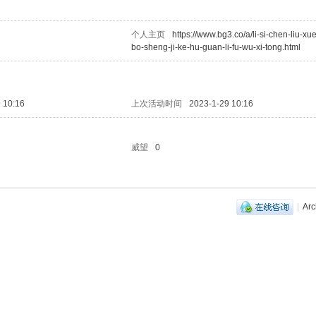
个人主页
https://www.bg3.co/a/li-si-chen-liu-xue
bo-sheng-ji-ke-hu-guan-li-fu-wu-xi-tong.html
 10:16
上次活动时间
2023-1-29 10:16
威望
0
|
Arc