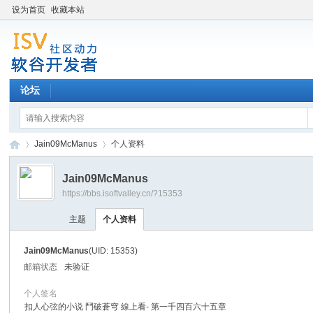
设为首页
收藏本站
论坛
Jain09McManus
个人资料
Jain09McManus
https://bbs.isoftvalley.cn/?15353
软
›
›
主题
个人资料
Jain09McManus
(UID: 15353)
邮箱状态
未验证
个人签名
扣人心弦的小说 鬥破蒼穹 線上看- 第一千四百六十五章