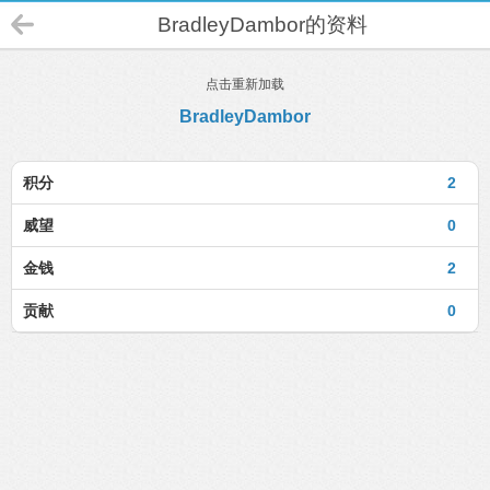
BradleyDambor的资料
点击重新加载
BradleyDambor
积分
2
威望
0
金钱
2
贡献
0