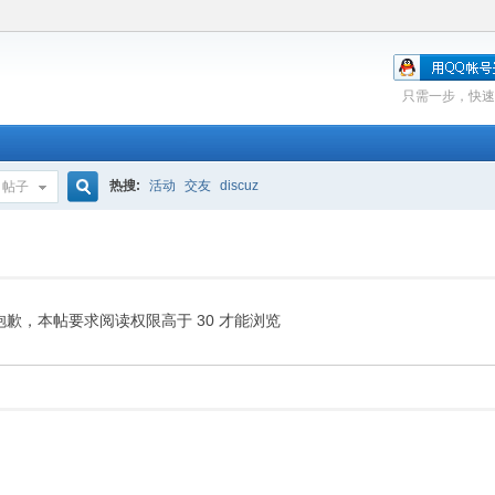
只需一步，快速
热搜:
活动
交友
discuz
帖子
搜
索
抱歉，本帖要求阅读权限高于 30 才能浏览