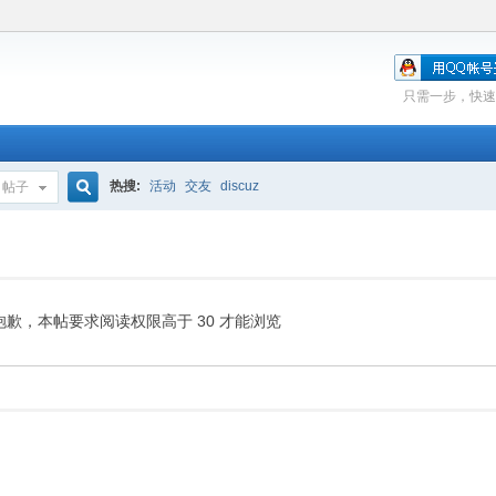
只需一步，快速
热搜:
活动
交友
discuz
帖子
搜
索
抱歉，本帖要求阅读权限高于 30 才能浏览